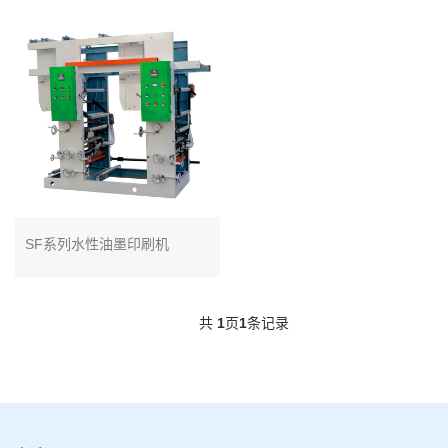
SF系列水性油墨印刷机
共
1
页
1
条记录