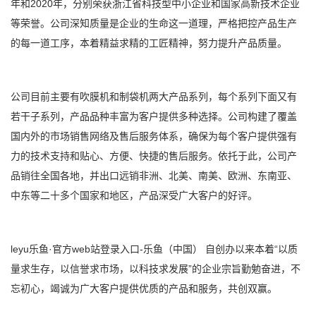
年和2020年，分别荣获浙江省科技型中小企业和国家高新技术企业
等荣誉。公司深知质量是企业的生命这一道理，严格把控产品生产
的每一道工序，本着精益求精的工匠精神，努力提升产品质量。
公司目前主要有吹膜机和制袋机两大产品系列，每个系列下面又有
若干子系列，产品品种丰富为客户提供多种选择。公司构建了覆盖
国内外的市场销售网络及售后服务体系，确保为每个客户提供强有
力的技术支持和贴心、方便、快捷的售后服务。依托于此，公司产
品销往全国各地，并出口远销非洲、北美、南美、欧洲、东南亚、
中东等二十多个国家和地区，产品深受广大客户的好评。
leyu乐鱼·官方web站登录入口-乐鱼（中国） 自创办以来本着“以质
量求生存，以信誉求市场，以科技求发展”的企业宗旨勤勉奋进，不
忘初心，竭诚为广大客户提供优质的产品和服务，共创双赢。