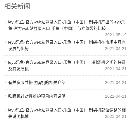
相关新闻
leyu乐鱼·官方web站登录入口-乐鱼（中国） 制袋机产出的leyu乐
鱼·官方web站登录入口-乐鱼（中国） 与立体袋的比较
2021-05-19
leyu乐鱼·官方web站登录入口-乐鱼（中国） 制袋机在市场中具有
发展的优势
2021-04-21
leyu乐鱼·官方web站登录入口-乐鱼（中国） 与制袋机之间的联系
及其发展机
2021-04-21
有关多层共挤吹膜机的相关介绍
2021-04-21
吹膜机针对性维护项目内容说明
2021-04-21
leyu乐鱼·官方web站登录入口-乐鱼（中国） 制袋机部位调整的相
关说明机械
2021-04-21